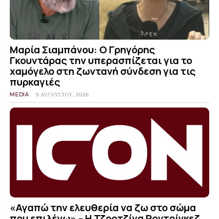
Μαρία Σιαμπάνου: Ο Γρηγόρης
Γκουντάρας την υπερασπίζεται για το
χαμόγελο στη ζωντανή σύνδεση για τις
πυρκαγιές
MEDIA
5 ΑΥΓΟΎΣΤΟΥ, 2026
«Αγαπώ την ελευθερία να ζω στο σώμα
που επιλέγω» – Η Τζορτζίνα Ροντρίγκεζ