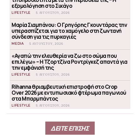
εξομολόγηση στο Σικάγο
LIFESTYLE
5 ΑΥΓΟΎΣΤΟΥ, 2026
Μαρία Σιαμπάνου: Ο Γρηγόρης Γκουντάρας την
υπερασπίζεται για το χαμόγελο στη ζωντανή
σύνδεση για τις πυρκαγιές
MEDIA
5 ΑΥΓΟΎΣΤΟΥ, 2026
«Αγαπώ την ελευθερία να ζω στο σώμα που
επιλέγω» – Η Τζορτζίνα Ροντρίγκεζ απαντά για
την εμφάνισή της
LIFESTYLE
5 ΑΥΓΟΎΣΤΟΥ, 2026
Rihanna θριαμβευτική επιστροφή στο Crop
Over 2026 με εντυπωσιακό φτέρωμα παγωνιού
στα Μπαρμπάντος
LIFESTYLE
5 ΑΥΓΟΎΣΤΟΥ, 2026
ΔΕΙΤΕ ΕΠΙΣΗΣ