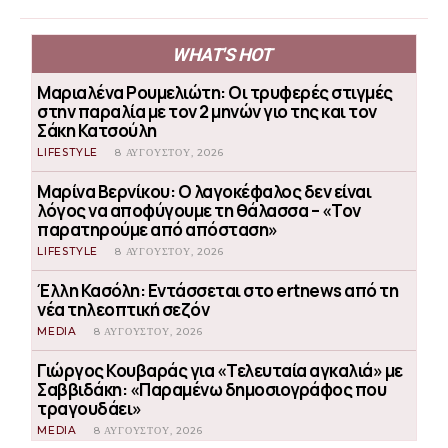
WHAT'S HOT
Μαριαλένα Ρουμελιώτη: Οι τρυφερές στιγμές
στην παραλία με τον 2 μηνών γιο της και τον
Σάκη Κατσούλη
LIFESTYLE
8 ΑΥΓΟΎΣΤΟΥ, 2026
Μαρίνα Βερνίκου: Ο λαγοκέφαλος δεν είναι
λόγος να αποφύγουμε τη θάλασσα – «Τον
παρατηρούμε από απόσταση»
LIFESTYLE
8 ΑΥΓΟΎΣΤΟΥ, 2026
Έλλη Κασόλη: Εντάσσεται στο ertnews από τη
νέα τηλεοπτική σεζόν
MEDIA
8 ΑΥΓΟΎΣΤΟΥ, 2026
Γιώργος Κουβαράς για «Τελευταία αγκαλιά» με
Σαββιδάκη: «Παραμένω δημοσιογράφος που
τραγουδάει»
MEDIA
8 ΑΥΓΟΎΣΤΟΥ, 2026