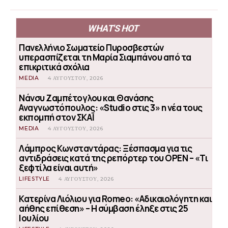
WHAT'S HOT
Πανελλήνιο Σωματείο Πυροσβεστών
υπερασπίζεται τη Μαρία Σιαμπάνου από τα
επικριτικά σχόλια
MEDIA
4 ΑΥΓΟΎΣΤΟΥ, 2026
Νάνσυ Ζαμπέτογλου και Θανάσης
Αναγνωστόπουλος: «Studio στις 3» η νέα τους
εκπομπή στον ΣΚΑΪ
MEDIA
4 ΑΥΓΟΎΣΤΟΥ, 2026
Λάμπρος Κωνσταντάρας: Ξέσπασμα για τις
αντιδράσεις κατά της ρεπόρτερ του OPEN – «Τι
ξεφτίλα είναι αυτή»
LIFESTYLE
4 ΑΥΓΟΎΣΤΟΥ, 2026
Κατερίνα Λιόλιου για Romeo: «Αδικαιολόγητη και
αήθης επίθεση» – Η σύμβαση έληξε στις 25
Ιουλίου