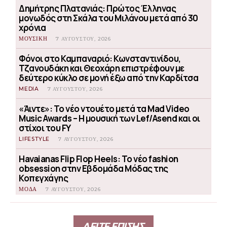
Δημήτρης Πλατανιάς: Πρώτος Έλληνας
μονωδός στη Σκάλα του Μιλάνου μετά από 30
χρόνια
ΜΟΥΣΙΚΗ
7 ΑΥΓΟΎΣΤΟΥ, 2026
Φόνοι στο Καμπαναριό: Κωνσταντινίδου,
Τζανουδάκη και Θεοχάρη επιστρέφουν με
δεύτερο κύκλο σε μονή έξω από την Καρδίτσα
MEDIA
7 ΑΥΓΟΎΣΤΟΥ, 2026
«Άιντε»: Το νέο ντουέτο μετά τα Mad Video
Music Awards – Η μουσική των Lef/Asend και οι
στίχοι του FY
LIFESTYLE
7 ΑΥΓΟΎΣΤΟΥ, 2026
Havaianas Flip Flop Heels: Το νέο fashion
obsession στην Εβδομάδα Μόδας της
Κοπεγχάγης
ΜΟΔΑ
7 ΑΥΓΟΎΣΤΟΥ, 2026
ΔΕΙΤΕ ΕΠΙΣΗΣ