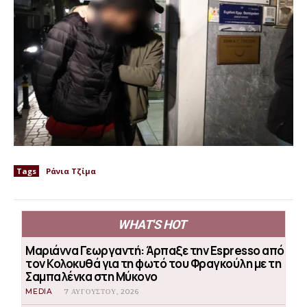
Tags
Ράνια Τζίμα
WHAT'S HOT
Μαριάννα Γεωργαντή: Άρπαξε την Espresso από
τον Κολοκυθά για τη φωτό του Φραγκούλη με τη
Σαμπαλένκα στη Μύκονο
MEDIA
7 ΑΥΓΟΎΣΤΟΥ, 2026