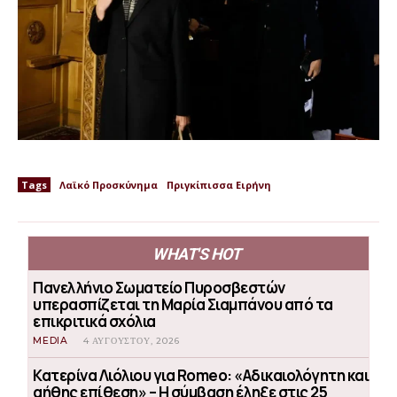
Tags
Λαϊκό Προσκύνημα
Πριγκίπισσα Ειρήνη
WHAT'S HOT
Πανελλήνιο Σωματείο Πυροσβεστών
υπερασπίζεται τη Μαρία Σιαμπάνου από τα
επικριτικά σχόλια
MEDIA
4 ΑΥΓΟΎΣΤΟΥ, 2026
Κατερίνα Λιόλιου για Romeo: «Αδικαιολόγητη και
αήθης επίθεση» – Η σύμβαση έληξε στις 25