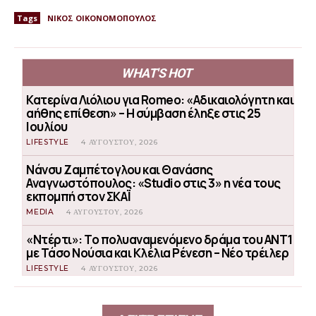
Tags
ΝΙΚΟΣ ΟΙΚΟΝΟΜΟΠΟΥΛΟΣ
WHAT'S HOT
Κατερίνα Λιόλιου για Romeo: «Αδικαιολόγητη και
αήθης επίθεση» – Η σύμβαση έληξε στις 25
Ιουλίου
LIFESTYLE
4 ΑΥΓΟΎΣΤΟΥ, 2026
Νάνσυ Ζαμπέτογλου και Θανάσης
Αναγνωστόπουλος: «Studio στις 3» η νέα τους
εκπομπή στον ΣΚΑΪ
MEDIA
4 ΑΥΓΟΎΣΤΟΥ, 2026
«Ντέρτι»: Το πολυαναμενόμενο δράμα του ΑΝΤ1
με Τάσο Νούσια και Κλέλια Ρένεση – Νέο τρέιλερ
LIFESTYLE
4 ΑΥΓΟΎΣΤΟΥ, 2026