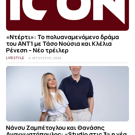
«Ντέρτι»: Το πολυαναμενόμενο δράμα
του ΑΝΤ1 με Τάσο Νούσια και Κλέλια
Ρένεση – Νέο τρέιλερ
LIFESTYLE
4 ΑΥΓΟΎΣΤΟΥ, 2026
Νάνσυ Ζαμπέτογλου και Θανάσης
Αναγνωστόπουλος: «Studio στις 3» η νέα