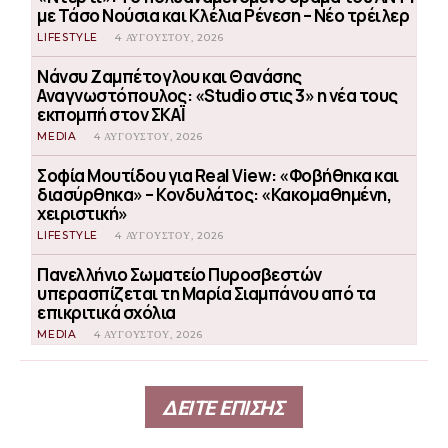
με Τάσο Νούσια και Κλέλια Ρένεση – Νέο τρέιλερ
LIFESTYLE
4 ΑΥΓΟΎΣΤΟΥ, 2026
Νάνσυ Ζαμπέτογλου και Θανάσης
Αναγνωστόπουλος: «Studio στις 3» η νέα τους
εκπομπή στον ΣΚΑΪ
MEDIA
4 ΑΥΓΟΎΣΤΟΥ, 2026
Σοφία Μουτίδου για Real View: «Φοβήθηκα και
διασύρθηκα» – Κονδυλάτος: «Κακομαθημένη,
χειριστική»
LIFESTYLE
4 ΑΥΓΟΎΣΤΟΥ, 2026
Πανελλήνιο Σωματείο Πυροσβεστών
υπερασπίζεται τη Μαρία Σιαμπάνου από τα
επικριτικά σχόλια
MEDIA
4 ΑΥΓΟΎΣΤΟΥ, 2026
ΔΕΙΤΕ ΕΠΙΣΗΣ