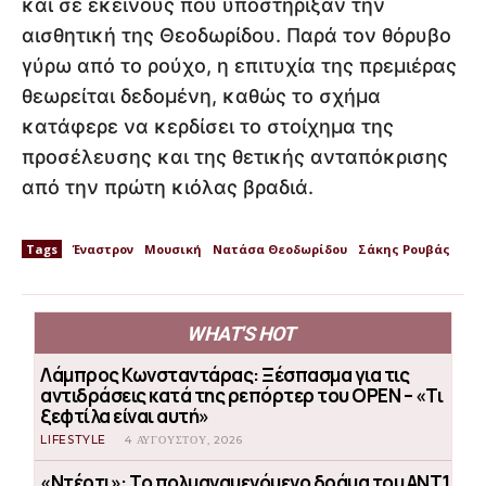
και σε εκείνους που υποστήριξαν την
αισθητική της Θεοδωρίδου. Παρά τον θόρυβο
γύρω από το ρούχο, η επιτυχία της πρεμιέρας
θεωρείται δεδομένη, καθώς το σχήμα
κατάφερε να κερδίσει το στοίχημα της
προσέλευσης και της θετικής ανταπόκρισης
από την πρώτη κιόλας βραδιά.
Tags
Έναστρον
Μουσική
Νατάσα Θεοδωρίδου
Σάκης Ρουβάς
WHAT'S HOT
Λάμπρος Κωνσταντάρας: Ξέσπασμα για τις
αντιδράσεις κατά της ρεπόρτερ του OPEN – «Τι
ξεφτίλα είναι αυτή»
LIFESTYLE
4 ΑΥΓΟΎΣΤΟΥ, 2026
«Ντέρτι»: Το πολυαναμενόμενο δράμα του ΑΝΤ1