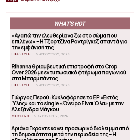
WHAT'S HOT
«Αγαπώ την ελευθερία να ζω στο σώμα που
επιλέγω» – Η Τζορτζίνα Ροντρίγκεζ απαντά για
την εμφάνισή της
LIFESTYLE
5 ΑΥΓΟΎΣΤΟΥ, 2026
Rihanna θριαμβευτική επιστροφή στο Crop
Over 2026 με εντυπωσιακό φτέρωμα παγωνιού
στα Μπαρμπάντος
LIFESTYLE
5 ΑΥΓΟΎΣΤΟΥ, 2026
Γιώργος Περού: Κυκλοφόρησε το EP «Εκτός
Ύλης» και το single «Όνειρο Είναι Όλα» με την
Αλεξάνδρα Μάγκου
ΜΟΥΣΙΚΗ
5 ΑΥΓΟΎΣΤΟΥ, 2026
Αριάνα Γκράντε κάνει προσωρινό διάλειμμα από
τη δημοσιότητα μετά την περιοδεία της – Η