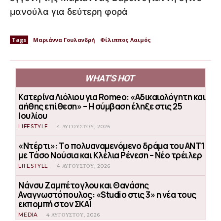
μανούλα για δεύτερη φορά
Tags
Μαριάννα Γουλανδρή
Φίλιππος Λαιμός
WHAT'S HOT
Κατερίνα Λιόλιου για Romeo: «Αδικαιολόγητη και
αήθης επίθεση» – Η σύμβαση έληξε στις 25
Ιουλίου
LIFESTYLE
4 ΑΥΓΟΎΣΤΟΥ, 2026
«Ντέρτι»: Το πολυαναμενόμενο δράμα του ΑΝΤ1
με Τάσο Νούσια και Κλέλια Ρένεση – Νέο τρέιλερ
LIFESTYLE
4 ΑΥΓΟΎΣΤΟΥ, 2026
Νάνσυ Ζαμπέτογλου και Θανάσης
Αναγνωστόπουλος: «Studio στις 3» η νέα τους
εκπομπή στον ΣΚΑΪ
MEDIA
4 ΑΥΓΟΎΣΤΟΥ, 2026