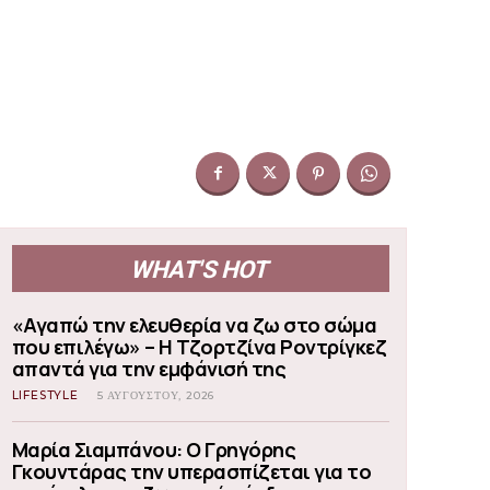
WHAT'S HOT
«Αγαπώ την ελευθερία να ζω στο σώμα
που επιλέγω» – Η Τζορτζίνα Ροντρίγκεζ
απαντά για την εμφάνισή της
LIFESTYLE
5 ΑΥΓΟΎΣΤΟΥ, 2026
Μαρία Σιαμπάνου: Ο Γρηγόρης
Γκουντάρας την υπερασπίζεται για το