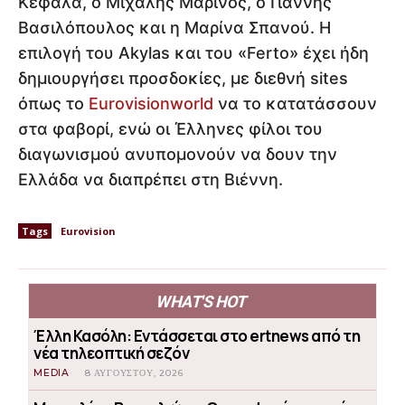
Κεφαλά, ο Μιχάλης Μαρίνος, ο Γιάννης
Βασιλόπουλος και η Μαρίνα Σπανού. Η
επιλογή του Akylas και του «Ferto» έχει ήδη
δημιουργήσει προσδοκίες, με διεθνή sites
όπως το
Eurovisionworld
να το κατατάσσουν
στα φαβορί, ενώ οι Έλληνες φίλοι του
διαγωνισμού ανυπομονούν να δουν την
Ελλάδα να διαπρέπει στη Βιέννη.
Tags
Eurovision
WHAT'S HOT
Έλλη Κασόλη: Εντάσσεται στο ertnews από τη
νέα τηλεοπτική σεζόν
MEDIA
8 ΑΥΓΟΎΣΤΟΥ, 2026