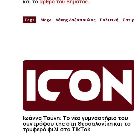
και το
άρθρο του Βήματος
.
Tags
Mega
Λάκης Λαζόπουλος
Πολιτική
Σατι
Ιωάννα Τούνη: Το νέο γυμναστήριο του
συντρόφου της στη Θεσσαλονίκη και το
τρυφερό φιλί στο TikTok