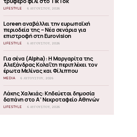
τρυφερό φιλί στο TikTok
LIFESTYLE
6 ΑΥΓΟΎΣΤΟΥ, 2026
Loreen αναβάλλει την ευρωπαϊκή
περιοδεία της – Νέα σενάρια για
επιστροφή στη Eurovision
LIFESTYLE
6 ΑΥΓΟΎΣΤΟΥ, 2026
Για σένα (Alpha): Η Μαργαρίτα της
Αλεξάνδρας Κολαΐτη περιπλέκει τον
έρωτα Μελίνας και Φίλιππου
MEDIA
6 ΑΥΓΟΎΣΤΟΥ, 2026
Λάκης Χαλκιάς: Κηδεύεται δημοσία
δαπάνη στο Α’ Νεκροταφείο Αθηνών
LIFESTYLE
6 ΑΥΓΟΎΣΤΟΥ, 2026