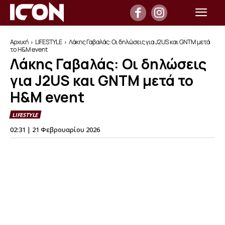
Αρχική
LIFESTYLE
Λάκης Γαβαλάς: Οι δηλώσεις για J2US και GNTM μετά
το H&M event
Λάκης Γαβαλάς: Οι δηλώσεις
για J2US και GNTM μετά το
H&M event
LIFESTYLE
02:31 | 21 Φεβρουαρίου 2026