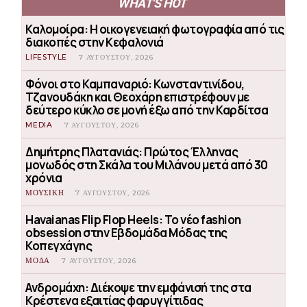
WHAT'S HOT
Καλομοίρα: Η οικογενειακή φωτογραφία από τις
διακοπές στην Κεφαλονιά
LIFESTYLE
7 ΑΥΓΟΎΣΤΟΥ, 2026
Φόνοι στο Καμπαναριό: Κωνσταντινίδου,
Τζανουδάκη και Θεοχάρη επιστρέφουν με
δεύτερο κύκλο σε μονή έξω από την Καρδίτσα
MEDIA
7 ΑΥΓΟΎΣΤΟΥ, 2026
Δημήτρης Πλατανιάς: Πρώτος Έλληνας
μονωδός στη Σκάλα του Μιλάνου μετά από 30
χρόνια
ΜΟΥΣΙΚΗ
7 ΑΥΓΟΎΣΤΟΥ, 2026
Havaianas Flip Flop Heels: Το νέο fashion
obsession στην Εβδομάδα Μόδας της
Κοπεγχάγης
ΜΟΔΑ
7 ΑΥΓΟΎΣΤΟΥ, 2026
Ανδρομάχη: Διέκοψε την εμφάνισή της στα
Κρέστενα εξαιτίας φαρυγγίτιδας