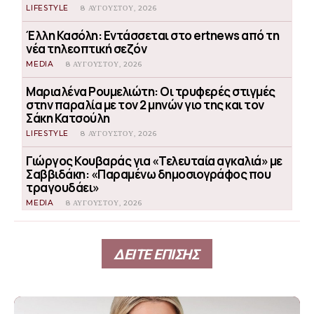
LIFESTYLE
8 ΑΥΓΟΎΣΤΟΥ, 2026
Έλλη Κασόλη: Εντάσσεται στο ertnews από τη
νέα τηλεοπτική σεζόν
MEDIA
8 ΑΥΓΟΎΣΤΟΥ, 2026
Μαριαλένα Ρουμελιώτη: Οι τρυφερές στιγμές
στην παραλία με τον 2 μηνών γιο της και τον
Σάκη Κατσούλη
LIFESTYLE
8 ΑΥΓΟΎΣΤΟΥ, 2026
Γιώργος Κουβαράς για «Τελευταία αγκαλιά» με
Σαββιδάκη: «Παραμένω δημοσιογράφος που
τραγουδάει»
MEDIA
8 ΑΥΓΟΎΣΤΟΥ, 2026
ΔΕΙΤΕ ΕΠΙΣΗΣ