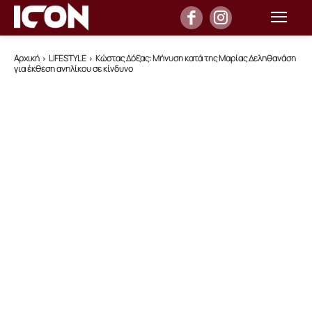
Αρχική
LIFESTYLE
Κώστας Δόξας: Μήνυση κατά της Μαρίας Δεληθανάση
για έκθεση ανηλίκου σε κίνδυνο