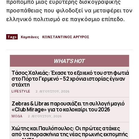
προπομπό μιας ευρύτερης δισκογραφικής
προσπάθειας που φιλοδοξεί να μεταφέρει τον
ελληνικό πολιτισμό σε παγκόσμιο επίπεδο.
Tags
Καμπάνες
ΚΩΝΣΤΑΝΤΙΝΟΣ ΑΡΓΥΡΟΣ
WHAT'S HOT
Τάσος Χαλκιάς: Έχασε το εξοχικό του στη φωτιά
στο Πόρτο Γερμενό – 52 χρόνια ιστορίας έγιναν
στάχτη
LIFESTYLE
2 ΑΥΓΟΎΣΤΟΥ, 2026
Zebras & Libras παρουσιάζει τη συλλογή μαγιό
«Club Mirage» για το καλοκαίρι του 2026
ΜΟΔΑ
2 ΑΥΓΟΎΣΤΟΥ, 2026
Χιώτης και Παυλόπουλος: Οι πρώτες ατάκες
από τα παρασκήνια της νέας πρωινής εκπομπής