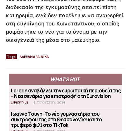
διαδικασία της εγκυμοσύνης απαιτεί πίστη
και ηρεμία, ενώ δεν παρέλειψε να αναφερθεί
στη συγκίνηση του Κωνσταντίνου, ο οποίος
μοιράστηκε τα νέα για το όνομα με την
οικογένειά της μέσα στο μαιευτήριο.
Tags
ΑΛΕΞΑΝΔΡΑ ΝΙΚΑ
WHAT'S HOT
Loreen αναβάλλει την ευρωπαϊκή περιοδεία της
– Νέα σενάρια για επιστροφή στη Eurovision
LIFESTYLE
6 ΑΥΓΟΎΣΤΟΥ, 2026
Ιωάννα Τούνη: Το νέο γυμναστήριο του
συντρόφου της στη Θεσσαλονίκη και το
τρυφερό φιλί στο TikTok