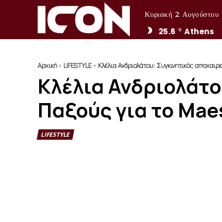
Κυριακή 2 Αυγούστου
25.6
Athens
C
Αρχική
LIFESTYLE
Κλέλια Ανδριολάτου: Συγκινητικός αποχαιρ
Κλέλια Ανδριολάτο
Παξούς για το Mae
LIFESTYLE