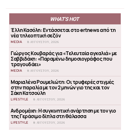
WHAT'S HOT
Έλλη Κασόλη: Εντάσσεται στο ertnews από τη
νέα τηλεοπτική σεζόν
MEDIA
8 ΑΥΓΟΎΣΤΟΥ, 2026
Γιώργος Κουβαράς για «Τελευταία αγκαλιά» με
Σαββιδάκη: «Παραμένω δημοσιογράφος που
τραγουδάει»
MEDIA
8 ΑΥΓΟΎΣΤΟΥ, 2026
Μαριαλένα Ρουμελιώτη: Οι τρυφερές στιγμές
στην παραλία με τον 2 μηνών γιο της και τον
Σάκη Κατσούλη
LIFESTYLE
8 ΑΥΓΟΎΣΤΟΥ, 2026
Ανδρομάχη: Η συγκινητική ανάρτηση με τον γιο
της Γεράσιμο δίπλα στη θάλασσα
LIFESTYLE
8 ΑΥΓΟΎΣΤΟΥ, 2026