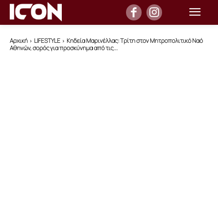
Αρχική
LIFESTYLE
Κηδεία Μαρινέλλας: Τρίτη στον Μητροπολιτικό Ναό
Αθηνών, σορός για προσκύνημα από τις...