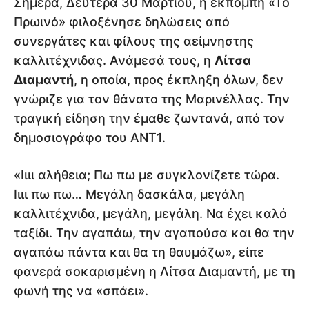
Σήμερα, Δευτέρα 30 Μαρτίου, η εκπομπή «Το
Πρωινό» φιλοξένησε δηλώσεις από
συνεργάτες και φίλους της αείμνηστης
καλλιτέχνιδας. Ανάμεσά τους, η
Λίτσα
Διαμαντή
, η οποία, προς έκπληξη όλων, δεν
γνώριζε για τον θάνατο της Μαρινέλλας. Την
τραγική είδηση την έμαθε ζωντανά, από τον
δημοσιογράφο του ΑΝΤ1.
«Ιιιι αλήθεια; Πω πω με συγκλονίζετε τώρα.
Ιιιι πω πω… Μεγάλη δασκάλα, μεγάλη
καλλιτέχνιδα, μεγάλη, μεγάλη. Να έχει καλό
ταξίδι. Την αγαπάω, την αγαπούσα και θα την
αγαπάω πάντα και θα τη θαυμάζω», είπε
φανερά σοκαρισμένη η Λίτσα Διαμαντή, με τη
φωνή της να «σπάει».