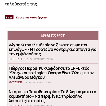
τηλεθεατές της.
Tags
Κατερίνα Καινούργιου
WHAT'S HOT
«Αγαπώ την ελευθερία να ζω στο σώμα που
επιλέγω» – Η Τζορτζίνα Ροντρίγκεζ απαντά για
την εμφάνισή της
LIFESTYLE
5 ΑΥΓΟΎΣΤΟΥ, 2026
Γιώργος Περού: Κυκλοφόρησε το EP «Εκτός
Ύλης» και το single «Όνειρο Είναι Όλα» με την
Αλεξάνδρα Μάγκου
ΜΟΥΣΙΚΗ
5 ΑΥΓΟΎΣΤΟΥ, 2026
Ντορέττα Παπαδημητρίου: Το δίλημμα μετά το
κομμωτήριο – Να περιμένεις τη ρίζα ή να
λουστείς στο σπίτι;
LIFESTYLE
5 ΑΥΓΟΎΣΤΟΥ, 2026