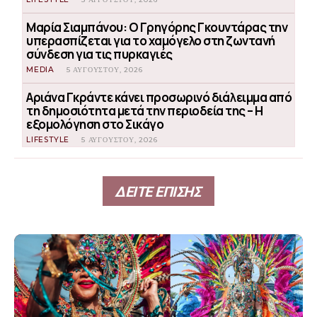
Μαρία Σιαμπάνου: Ο Γρηγόρης Γκουντάρας την
υπερασπίζεται για το χαμόγελο στη ζωντανή
σύνδεση για τις πυρκαγιές
MEDIA
5 ΑΥΓΟΎΣΤΟΥ, 2026
Αριάνα Γκράντε κάνει προσωρινό διάλειμμα από
τη δημοσιότητα μετά την περιοδεία της – Η
εξομολόγηση στο Σικάγο
LIFESTYLE
5 ΑΥΓΟΎΣΤΟΥ, 2026
ΔΕΙΤΕ ΕΠΙΣΗΣ