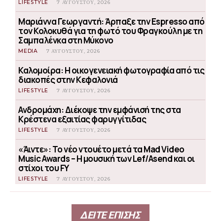
LIFESTYLE
7 ΑΥΓΟΎΣΤΟΥ, 2026
Μαριάννα Γεωργαντή: Άρπαξε την Espresso από
τον Κολοκυθά για τη φωτό του Φραγκούλη με τη
Σαμπαλένκα στη Μύκονο
MEDIA
7 ΑΥΓΟΎΣΤΟΥ, 2026
Καλομοίρα: Η οικογενειακή φωτογραφία από τις
διακοπές στην Κεφαλονιά
LIFESTYLE
7 ΑΥΓΟΎΣΤΟΥ, 2026
Ανδρομάχη: Διέκοψε την εμφάνισή της στα
Κρέστενα εξαιτίας φαρυγγίτιδας
LIFESTYLE
7 ΑΥΓΟΎΣΤΟΥ, 2026
«Άιντε»: Το νέο ντουέτο μετά τα Mad Video
Music Awards – Η μουσική των Lef/Asend και οι
στίχοι του FY
LIFESTYLE
7 ΑΥΓΟΎΣΤΟΥ, 2026
ΔΕΙΤΕ ΕΠΙΣΗΣ