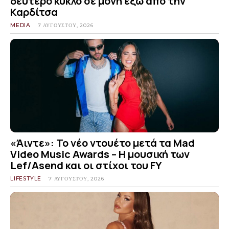
δεύτερο κύκλο σε μονή έξω από την
Καρδίτσα
MEDIA
7 ΑΥΓΟΎΣΤΟΥ, 2026
«Άιντε»: Το νέο ντουέτο μετά τα Mad
Video Music Awards – Η μουσική των
Lef/Asend και οι στίχοι του FY
LIFESTYLE
7 ΑΥΓΟΎΣΤΟΥ, 2026