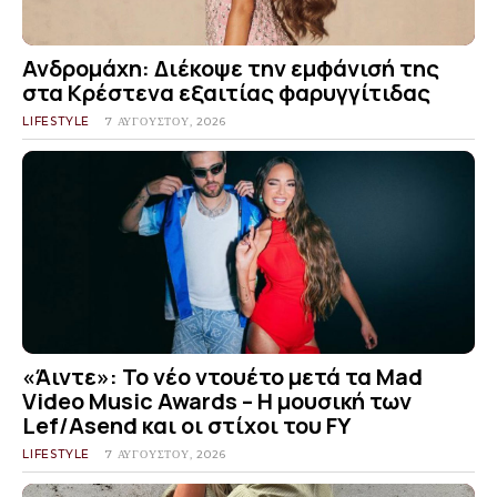
Ανδρομάχη: Διέκοψε την εμφάνισή της
στα Κρέστενα εξαιτίας φαρυγγίτιδας
LIFESTYLE
7 ΑΥΓΟΎΣΤΟΥ, 2026
«Άιντε»: Το νέο ντουέτο μετά τα Mad
Video Music Awards – Η μουσική των
Lef/Asend και οι στίχοι του FY
LIFESTYLE
7 ΑΥΓΟΎΣΤΟΥ, 2026