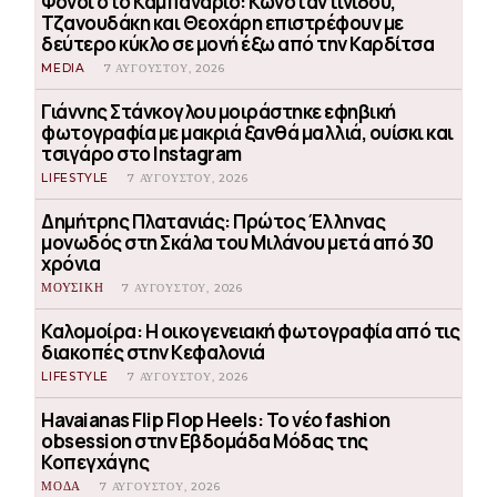
Φόνοι στο Καμπαναριό: Κωνσταντινίδου,
Τζανουδάκη και Θεοχάρη επιστρέφουν με
δεύτερο κύκλο σε μονή έξω από την Καρδίτσα
MEDIA
7 ΑΥΓΟΎΣΤΟΥ, 2026
Γιάννης Στάνκογλου μοιράστηκε εφηβική
φωτογραφία με μακριά ξανθά μαλλιά, ουίσκι και
τσιγάρο στο Instagram
LIFESTYLE
7 ΑΥΓΟΎΣΤΟΥ, 2026
Δημήτρης Πλατανιάς: Πρώτος Έλληνας
μονωδός στη Σκάλα του Μιλάνου μετά από 30
χρόνια
ΜΟΥΣΙΚΗ
7 ΑΥΓΟΎΣΤΟΥ, 2026
Καλομοίρα: Η οικογενειακή φωτογραφία από τις
διακοπές στην Κεφαλονιά
LIFESTYLE
7 ΑΥΓΟΎΣΤΟΥ, 2026
Havaianas Flip Flop Heels: Το νέο fashion
obsession στην Εβδομάδα Μόδας της
Κοπεγχάγης
ΜΟΔΑ
7 ΑΥΓΟΎΣΤΟΥ, 2026