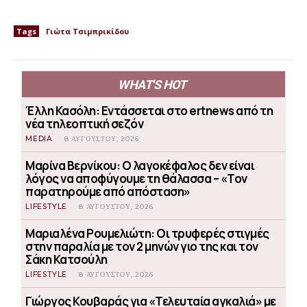
Tags
Γιώτα Τσιμπρικίδου
WHAT'S HOT
Έλλη Κασόλη: Εντάσσεται στο ertnews από τη
νέα τηλεοπτική σεζόν
MEDIA
8 ΑΥΓΟΎΣΤΟΥ, 2026
Μαρίνα Βερνίκου: Ο λαγοκέφαλος δεν είναι
λόγος να αποφύγουμε τη θάλασσα – «Τον
παρατηρούμε από απόσταση»
LIFESTYLE
8 ΑΥΓΟΎΣΤΟΥ, 2026
Μαριαλένα Ρουμελιώτη: Οι τρυφερές στιγμές
στην παραλία με τον 2 μηνών γιο της και τον
Σάκη Κατσούλη
LIFESTYLE
8 ΑΥΓΟΎΣΤΟΥ, 2026
Γιώργος Κουβαράς για «Τελευταία αγκαλιά» με