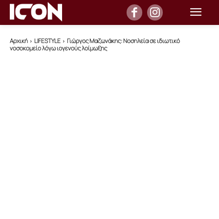
Αρχική
LIFESTYLE
Γιώργος Μαζωνάκης: Νοσηλεία σε ιδιωτικό
νοσοκομείο λόγω ιογενούς λοίμωξης