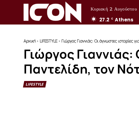
Κυριακή 2 Αυγούστου
27.2
Athens
C
Αρχική
LIFESTYLE
Γιώργος Γιαννιάς: Οι άγνωστες ιστορίες γι
Γιώργος Γιαννιάς: 
Παντελίδη, τον Νό
LIFESTYLE