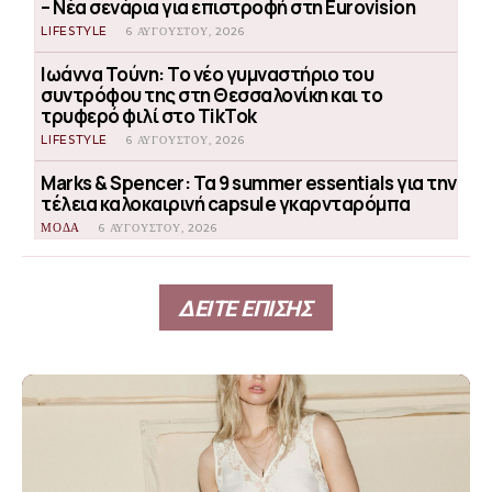
– Νέα σενάρια για επιστροφή στη Eurovision
LIFESTYLE
6 ΑΥΓΟΎΣΤΟΥ, 2026
Ιωάννα Τούνη: Το νέο γυμναστήριο του
συντρόφου της στη Θεσσαλονίκη και το
τρυφερό φιλί στο TikTok
LIFESTYLE
6 ΑΥΓΟΎΣΤΟΥ, 2026
Marks & Spencer: Τα 9 summer essentials για την
τέλεια καλοκαιρινή capsule γκαρνταρόμπα
ΜΟΔΑ
6 ΑΥΓΟΎΣΤΟΥ, 2026
ΔΕΙΤΕ ΕΠΙΣΗΣ