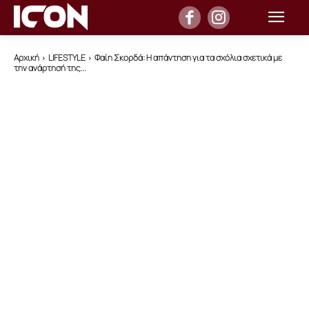
Αρχική
LIFESTYLE
Φαίη Σκορδά: Η απάντηση για τα σχόλια σχετικά με
την ανάρτησή της...