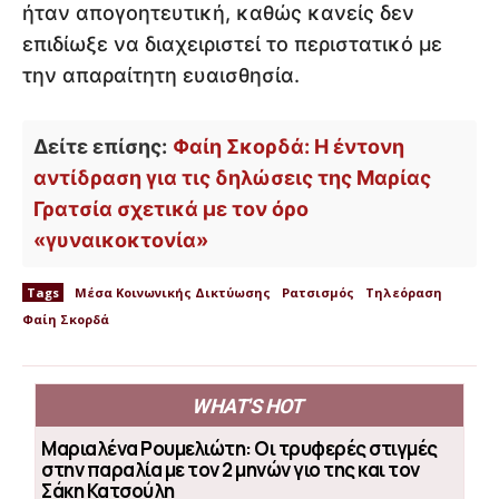
ήταν απογοητευτική, καθώς κανείς δεν
επιδίωξε να διαχειριστεί το περιστατικό με
την απαραίτητη ευαισθησία.
Δείτε επίσης:
Φαίη Σκορδά: Η έντονη
αντίδραση για τις δηλώσεις της Μαρίας
Γρατσία σχετικά με τον όρο
«γυναικοκτονία»
Tags
Μέσα Κοινωνικής Δικτύωσης
Ρατσισμός
Τηλεόραση
Φαίη Σκορδά
WHAT'S HOT
Μαριαλένα Ρουμελιώτη: Οι τρυφερές στιγμές
στην παραλία με τον 2 μηνών γιο της και τον
Σάκη Κατσούλη