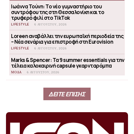
Ιωάννα Τούνη: Το νέο γυμναστήριο του
συντρόφου της στη Θεσσαλονίκη και το
τρυφερό φιλί στο TikTok
LIFESTYLE
6 ΑΥΓΟΎΣΤΟΥ, 2026
Loreen αναβάλλει την ευρωπαϊκή περιοδεία της
– Νέα σενάρια για επιστροφή στη Eurovision
LIFESTYLE
6 ΑΥΓΟΎΣΤΟΥ, 2026
Marks & Spencer: Τα 9 summer essentials για την
τέλεια καλοκαιρινή capsule γκαρνταρόμπα
ΜΟΔΑ
6 ΑΥΓΟΎΣΤΟΥ, 2026
ΔΕΙΤΕ ΕΠΙΣΗΣ