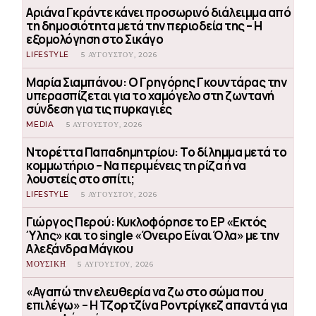
Αριάνα Γκράντε κάνει προσωρινό διάλειμμα από
τη δημοσιότητα μετά την περιοδεία της – Η
εξομολόγηση στο Σικάγο
LIFESTYLE
5 ΑΥΓΟΎΣΤΟΥ, 2026
Μαρία Σιαμπάνου: Ο Γρηγόρης Γκουντάρας την
υπερασπίζεται για το χαμόγελο στη ζωντανή
σύνδεση για τις πυρκαγιές
MEDIA
5 ΑΥΓΟΎΣΤΟΥ, 2026
Ντορέττα Παπαδημητρίου: Το δίλημμα μετά το
κομμωτήριο – Να περιμένεις τη ρίζα ή να
λουστείς στο σπίτι;
LIFESTYLE
5 ΑΥΓΟΎΣΤΟΥ, 2026
Γιώργος Περού: Κυκλοφόρησε το EP «Εκτός
Ύλης» και το single «Όνειρο Είναι Όλα» με την
Αλεξάνδρα Μάγκου
ΜΟΥΣΙΚΗ
5 ΑΥΓΟΎΣΤΟΥ, 2026
«Αγαπώ την ελευθερία να ζω στο σώμα που
επιλέγω» – Η Τζορτζίνα Ροντρίγκεζ απαντά για