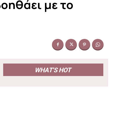
βοηθάει με το
WHAT'S HOT