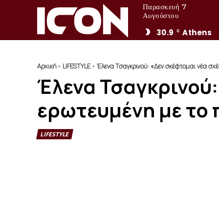
Παρασκευή 7
Αυγούστου
30.9
Athens
C
Αρχική
LIFESTYLE
Έλενα Τσαγκρινού: «Δεν σκέφτομαι νέα σχέ
Έλενα Τσαγκρινού:
ερωτευμένη με το 
LIFESTYLE