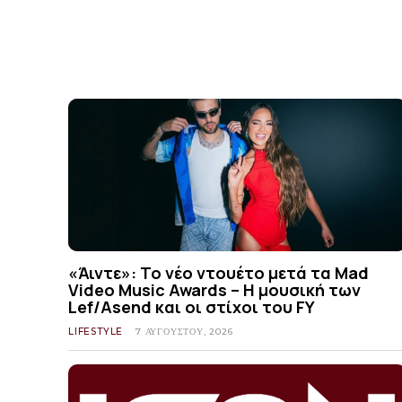
«Άιντε»: Το νέο ντουέτο μετά τα Mad
Video Music Awards – Η μουσική των
Lef/Asend και οι στίχοι του FY
LIFESTYLE
7 ΑΥΓΟΎΣΤΟΥ, 2026