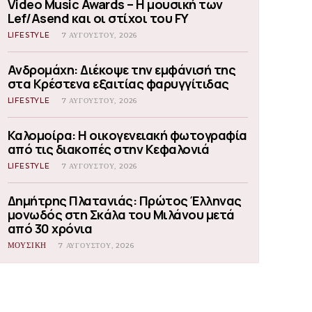
Video Music Awards – Η μουσική των
Lef/Asend και οι στίχοι του FY
LIFESTYLE
7 ΑΥΓΟΎΣΤΟΥ, 2026
Ανδρομάχη: Διέκοψε την εμφάνισή της
στα Κρέστενα εξαιτίας φαρυγγίτιδας
LIFESTYLE
7 ΑΥΓΟΎΣΤΟΥ, 2026
Καλομοίρα: Η οικογενειακή φωτογραφία
από τις διακοπές στην Κεφαλονιά
LIFESTYLE
7 ΑΥΓΟΎΣΤΟΥ, 2026
Δημήτρης Πλατανιάς: Πρώτος Έλληνας
μονωδός στη Σκάλα του Μιλάνου μετά
από 30 χρόνια
ΜΟΥΣΙΚΗ
7 ΑΥΓΟΎΣΤΟΥ, 2026