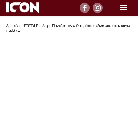
Αρχική
LIFESTYLE
Δώρα Παντέλη: «Δεν θα ορίσει τη ζωή μου το αν κάνω
παιδί»...