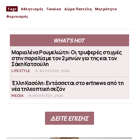
Tags
Αθλητισμός
Γυναίκα
Δώρα Παντέλη
Μητρότητα
Φεμινισμός
WHAT'S HOT
Μαριαλένα Ρουμελιώτη: Οι τρυφερές στιγμές
στην παραλία με τον 2 μηνών γιο της και τον
Σάκη Κατσούλη
LIFESTYLE
8 ΑΥΓΟΎΣΤΟΥ, 2026
Έλλη Κασόλη: Εντάσσεται στο ertnews από τη
νέα τηλεοπτική σεζόν
MEDIA
8 ΑΥΓΟΎΣΤΟΥ, 2026
ΔΕΙΤΕ ΕΠΙΣΗΣ