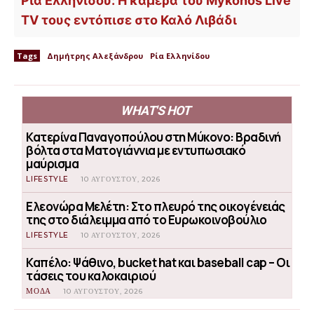
Ρία Ελληνίδου: Η κάμερα του Mykonos Live
TV τους εντόπισε στο Καλό Λιβάδι
Tags
Δημήτρης Αλεξάνδρου
Ρία Ελληνίδου
WHAT'S HOT
Κατερίνα Παναγοπούλου στη Μύκονο: Βραδινή
βόλτα στα Ματογιάννια με εντυπωσιακό
μαύρισμα
LIFESTYLE
10 ΑΥΓΟΎΣΤΟΥ, 2026
Ελεονώρα Μελέτη: Στο πλευρό της οικογένειάς
της στο διάλειμμα από το Ευρωκοινοβούλιο
LIFESTYLE
10 ΑΥΓΟΎΣΤΟΥ, 2026
Καπέλο: Ψάθινο, bucket hat και baseball cap – Οι
τάσεις του καλοκαιριού
ΜΟΔΑ
10 ΑΥΓΟΎΣΤΟΥ, 2026