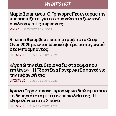
WHAT'S HOT
Μαρία Σιαμπάνου: Ο Γρηγόρης Γκουντάρας την
υπερασπίζεται για το χαμόγελο στη ζωντανή
σύνδεση για τις πυρκαγιές
MEDIA
5 ΑΥΓΟΎΣΤΟΥ, 2026
Rihanna θριαμβευτική επιστροφή στο Crop
Over 2026 με εντυπωσιακό φτέρωμα παγωνιού
στα Μπαρμπάντος
LIFESTYLE
5 ΑΥΓΟΎΣΤΟΥ, 2026
«Αγαπώ την ελευθερία να ζω στο σώμα που
επιλέγω» – Η Τζορτζίνα Ροντρίγκεζ απαντά για
την εμφάνισή της
LIFESTYLE
5 ΑΥΓΟΎΣΤΟΥ, 2026
Αριάνα Γκράντε κάνει προσωρινό διάλειμμα από
τη δημοσιότητα μετά την περιοδεία της – Η
εξομολόγηση στο Σικάγο
LIFESTYLE
5 ΑΥΓΟΎΣΤΟΥ, 2026