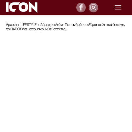
Αρχική
LIFESTYLE
Δήμητρα Λιάνη Παπανδρέου: «Είμαι πολιτικά άστεγη,
το ΠΑΣΟΚ έχει απομακρυνθεί από τις...