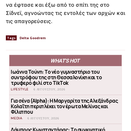
να έφτασε και έξω από το σπίτι της στο
Σίδνεϊ, αγνοώντας τις εντολές των αρχών και
τις απαγορεύσεις.
Tags
Delta Goodrem
WHAT'S HOT
Ιωάννα Τούνη: Το νέο γυμναστήριο του
συντρόφου της στη Θεσσαλονίκη και το
τρυφερό φιλί στο TikTok
LIFESTYLE
6 ΑΥΓΟΎΣΤΟΥ, 2026
Για σένα (Alpha): Η Μαργαρίτα της Αλεξάνδρας
Κολαΐτη περιπλέκει τον έρωτα Μελίνας και
Φίλιππου
MEDIA
6 ΑΥΓΟΎΣΤΟΥ, 2026
Λάμπρος Κωνσταντάρας: Το συγκινητικό