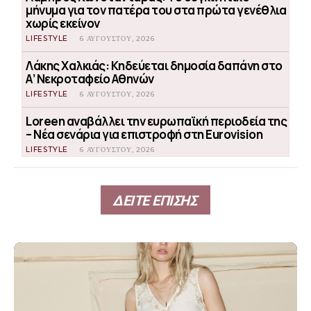
μήνυμα για τον πατέρα του στα πρώτα γενέθλια
χωρίς εκείνον
LIFESTYLE
6 ΑΥΓΟΎΣΤΟΥ, 2026
Λάκης Χαλκιάς: Κηδεύεται δημοσία δαπάνη στο
Α’ Νεκροταφείο Αθηνών
LIFESTYLE
6 ΑΥΓΟΎΣΤΟΥ, 2026
Loreen αναβάλλει την ευρωπαϊκή περιοδεία της
– Νέα σενάρια για επιστροφή στη Eurovision
LIFESTYLE
6 ΑΥΓΟΎΣΤΟΥ, 2026
ΔΕΙΤΕ ΕΠΙΣΗΣ