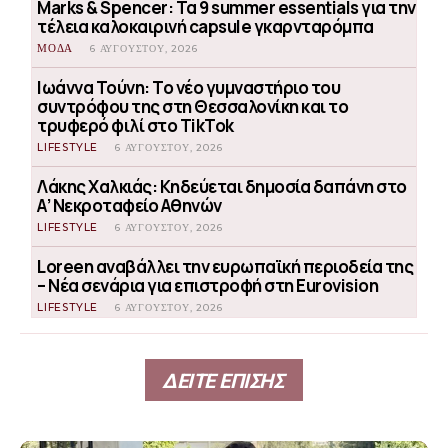
Marks & Spencer: Τα 9 summer essentials για την
τέλεια καλοκαιρινή capsule γκαρνταρόμπα
ΜΟΔΑ
6 ΑΥΓΟΎΣΤΟΥ, 2026
Ιωάννα Τούνη: Το νέο γυμναστήριο του
συντρόφου της στη Θεσσαλονίκη και το
τρυφερό φιλί στο TikTok
LIFESTYLE
6 ΑΥΓΟΎΣΤΟΥ, 2026
Λάκης Χαλκιάς: Κηδεύεται δημοσία δαπάνη στο
Α’ Νεκροταφείο Αθηνών
LIFESTYLE
6 ΑΥΓΟΎΣΤΟΥ, 2026
Loreen αναβάλλει την ευρωπαϊκή περιοδεία της
– Νέα σενάρια για επιστροφή στη Eurovision
LIFESTYLE
6 ΑΥΓΟΎΣΤΟΥ, 2026
ΔΕΙΤΕ ΕΠΙΣΗΣ