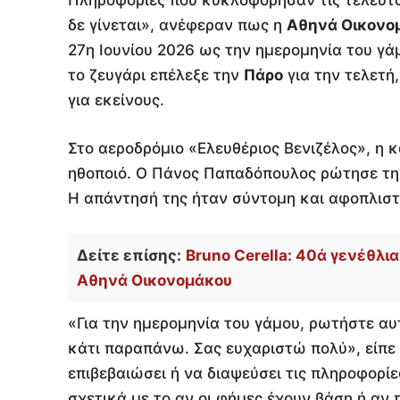
δε γίνεται», ανέφεραν πως η
Αθηνά Οικονο
27η Ιουνίου 2026 ως την ημερομηνία του γά
το ζευγάρι επέλεξε την
Πάρο
για την τελετή,
για εκείνους.
Στο αεροδρόμιο «Ελευθέριος Βενιζέλος», η 
ηθοποιό. Ο Πάνος Παπαδόπουλος ρώτησε την
Η απάντησή της ήταν σύντομη και αφοπλιστ
Δείτε επίσης:
Bruno Cerella: 40ά γενέθλια
Αθηνά Οικονομάκου
«Για την ημερομηνία του γάμου, ρωτήστε αυ
κάτι παραπάνω. Σας ευχαριστώ πολύ», είπε
επιβεβαιώσει ή να διαψεύσει τις πληροφορί
σχετικά με το αν οι φήμες έχουν βάση ή αν π