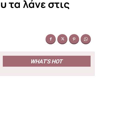
 τα λάνε στις
WHAT'S HOT