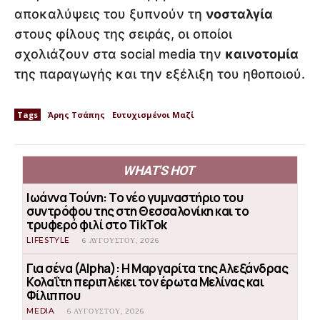
αποκαλύψεις του ξυπνούν τη
νοσταλγία
στους φίλους της σειράς, οι οποίοι
σχολιάζουν στα social media την
καινοτομία
της παραγωγής και την εξέλιξη του ηθοποιού.
Tags
Άρης Τσάπης
Ευτυχισμένοι Μαζί
WHAT'S HOT
Ιωάννα Τούνη: Το νέο γυμναστήριο του
συντρόφου της στη Θεσσαλονίκη και το
τρυφερό φιλί στο TikTok
LIFESTYLE
6 ΑΥΓΟΎΣΤΟΥ, 2026
Για σένα (Alpha): Η Μαργαρίτα της Αλεξάνδρας
Κολαΐτη περιπλέκει τον έρωτα Μελίνας και
Φίλιππου
MEDIA
6 ΑΥΓΟΎΣΤΟΥ, 2026