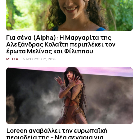
Για σένα (Alpha): Η Μαργαρίτα της
Αλεξάνδρας Κολαΐτη περιπλέκει τον
έρωτα Μελίνας και Φίλιππου
MEDIA
6 ΑΥΓΟΎΣΤΟΥ, 2026
Loreen αναβάλλει την ευρωπαϊκή
περιοδεία της – Νέα σενάρια για