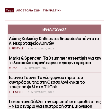
Tags
ΑΠΟΣΤΟΛΙΑ ΖΩΗ
ΓΥΜΝΑΣΤΙΚΗ
WHAT'S HOT
Λάκης Χαλκιάς: Κηδεύεται δημοσία δαπάνη στο
Α’ Νεκροταφείο Αθηνών
LIFESTYLE
6 ΑΥΓΟΎΣΤΟΥ, 2026
Marks & Spencer: Τα 9 summer essentials για την
τέλεια καλοκαιρινή capsule γκαρνταρόμπα
ΜΟΔΑ
6 ΑΥΓΟΎΣΤΟΥ, 2026
Ιωάννα Τούνη: Το νέο γυμναστήριο του
συντρόφου της στη Θεσσαλονίκη και το
τρυφερό φιλί στο TikTok
LIFESTYLE
6 ΑΥΓΟΎΣΤΟΥ, 2026
Loreen αναβάλλει την ευρωπαϊκή περιοδεία της
– Νέα σενάρια για επιστροφή στη Eurovision