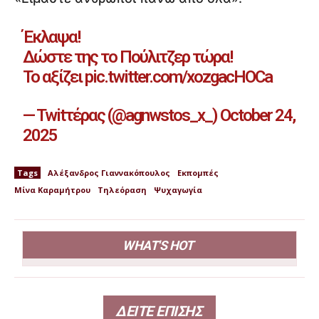
Έκλαψα!
Δώστε της το Πούλιτζερ τώρα!
Το αξίζει
pic.twitter.com/xozgacHOCa
— Twitτέρας (@agnwstos_x_)
October 24,
2025
Tags
Αλέξανδρος Γιαννακόπουλος
Εκπομπές
Μίνα Καραμήτρου
Τηλεόραση
Ψυχαγωγία
WHAT'S HOT
ΔΕΙΤΕ ΕΠΙΣΗΣ