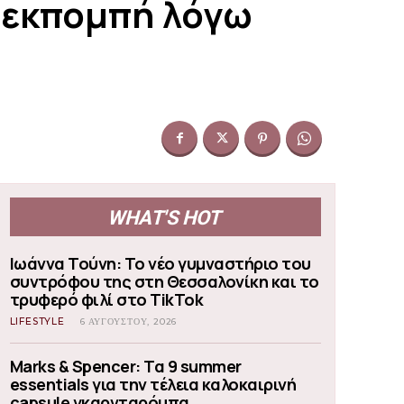
ν εκπομπή λόγω
WHAT'S HOT
Ιωάννα Τούνη: Το νέο γυμναστήριο του
συντρόφου της στη Θεσσαλονίκη και το
τρυφερό φιλί στο TikTok
LIFESTYLE
6 ΑΥΓΟΎΣΤΟΥ, 2026
Marks & Spencer: Τα 9 summer
essentials για την τέλεια καλοκαιρινή
capsule γκαρνταρόμπα