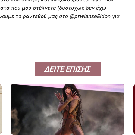
ματα που μου στέλνετε (δυστυχώς δεν έχω
νουμε το ραντεβού μας στο @prwianseEidon για
ΔΕΙΤΕ ΕΠΙΣΗΣ