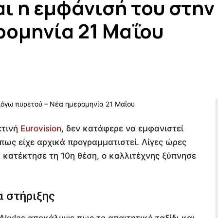
αι η εμφάνισή του στη
ρομηνία 21 Μαΐου
ετινή
Eurovision
, δεν κατάφερε να εμφανιστεί
όπως είχε αρχικά προγραμματιστεί. Λίγες ώρες
υ κατέκτησε τη 10η θέση, ο καλλιτέχνης ξύπνησε
α στήριξης
 Akylas αποκάλυψε πως το απαιτητικό ταξίδι και