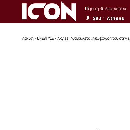
Πέμπτη 6 Αυγούστου
29.1
Athens
C
Αρχική
LIFESTYLE
Akylas: Αναβάλλεται η εμφάνισή του στην 