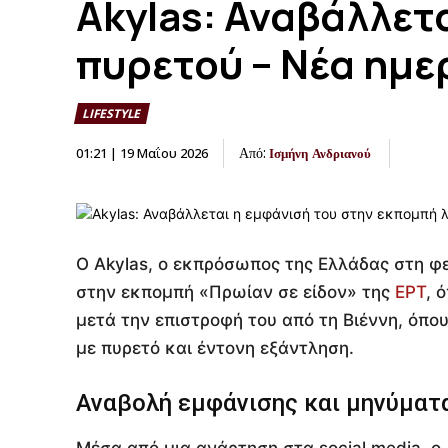
Akylas: Αναβάλλετ
πυρετού – Νέα ημε
LIFESTYLE
Από:
01:21 | 19 Μαΐου 2026
Ισμήνη Ανδριανού
Ο Akylas, ο εκπρόσωπος της Ελλάδας στη φ
στην εκπομπή «Πρωίαν σε είδον» της
ΕΡΤ
, 
μετά την επιστροφή του από τη Βιέννη, όπο
με πυρετό και έντονη εξάντληση.
Αναβολή εμφάνισης και μηνύματ
Μέσα από μια ανάρτηση στα social media, ο