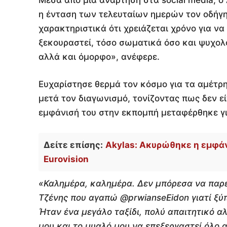
η ένταση των τελευταίων ημερών τον οδήγ
χαρακτηριστικά ότι χρειάζεται χρόνο για ν
ξεκουραστεί, τόσο σωματικά όσο και ψυχολο
αλλά και όμορφο», ανέφερε.
Ευχαρίστησε θερμά τον κόσμο για τα αμέτρ
μετά τον διαγωνισμό, τονίζοντας πως δεν εί
εμφάνισή του στην εκπομπή μεταφέρθηκε γι
Δείτε επίσης:
Akylas: Ακυρώθηκε η εμφάν
Eurovision
«Καλημέρα, καλημέρα. Δεν μπόρεσα να παρ
Τζένης που αγαπώ @prwianseEidon γιατί ξύ
Ήταν ένα μεγάλο ταξίδι, πολύ απαιτητικό α
μου και το μυαλό μου να επεξεργαστεί όλο α