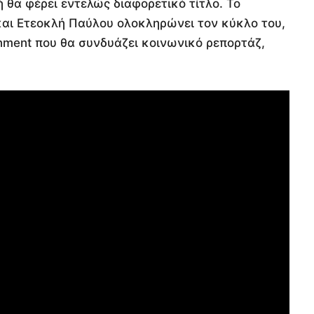
 θα φέρει εντελώς διαφορετικό τίτλο. Το
και Ετεοκλή Παύλου ολοκληρώνει τον κύκλο του,
inment που θα συνδυάζει κοινωνικό ρεπορτάζ,