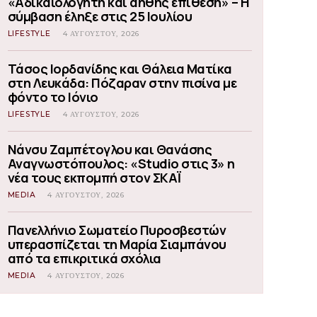
«Αδικαιολόγητη και αήθης επίθεση» – Η
σύμβαση έληξε στις 25 Ιουλίου
LIFESTYLE
4 ΑΥΓΟΎΣΤΟΥ, 2026
Τάσος Ιορδανίδης και Θάλεια Ματίκα
στη Λευκάδα: Πόζαραν στην πισίνα με
φόντο το Ιόνιο
LIFESTYLE
4 ΑΥΓΟΎΣΤΟΥ, 2026
Νάνσυ Ζαμπέτογλου και Θανάσης
Αναγνωστόπουλος: «Studio στις 3» η
νέα τους εκπομπή στον ΣΚΑΪ
MEDIA
4 ΑΥΓΟΎΣΤΟΥ, 2026
Πανελλήνιο Σωματείο Πυροσβεστών
υπερασπίζεται τη Μαρία Σιαμπάνου
από τα επικριτικά σχόλια
MEDIA
4 ΑΥΓΟΎΣΤΟΥ, 2026