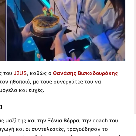
ς του
J2US
, καθώς ο
Θανάσης Βισκαδουράκης
 τον ηθοποιό, με τους συνεργάτες του να
μόγελα και ευχές.
α
ς μαζί της και την
Ξένια Βέρρα
, την coach του
αγωγή και οι συντελεστές, τραγούδησαν το