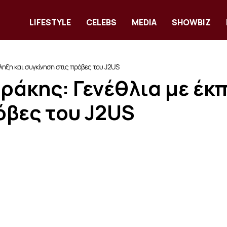
LIFESTYLE
CELEBS
MEDIA
SHOWBIZ
ηξη και συγκίνηση στις πρόβες του J2US
άκης: Γενέθλια με έκπ
όβες του J2US