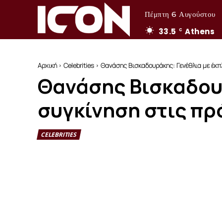
Πέμπτη 6 Αυγούστου
33.5
Athens
C
Αρχική
Celebrities
Θανάσης Βισκαδουράκης: Γενέθλια με έκπλ
Θανάσης Βισκαδουρ
συγκίνηση στις πρ
CELEBRITIES