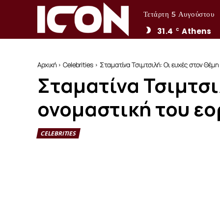
Τετάρτη 5 Αυγούστου
31.4
Athens
C
Αρχική
Celebrities
Σταματίνα Τσιμτσιλή: Οι ευχές στον Θέμη
Σταματίνα Τσιμτσι
ονομαστική του εο
CELEBRITIES