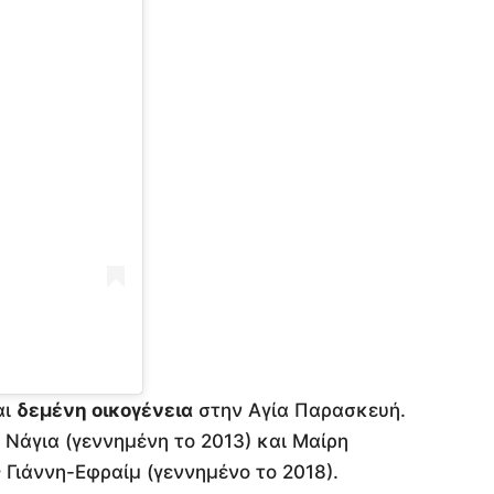
αι
δεμένη οικογένεια
στην Αγία Παρασκευή.
ς Νάγια (γεννημένη το 2013) και Μαίρη
ς Γιάννη-Εφραίμ (γεννημένο το 2018).