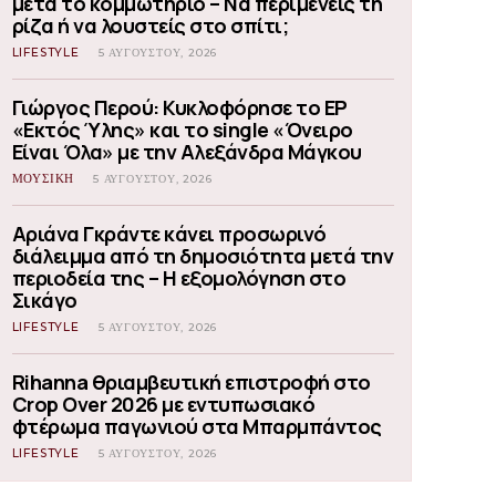
μετά το κομμωτήριο – Να περιμένεις τη
ρίζα ή να λουστείς στο σπίτι;
LIFESTYLE
5 ΑΥΓΟΎΣΤΟΥ, 2026
Γιώργος Περού: Κυκλοφόρησε το EP
«Εκτός Ύλης» και το single «Όνειρο
Είναι Όλα» με την Αλεξάνδρα Μάγκου
ΜΟΥΣΙΚΗ
5 ΑΥΓΟΎΣΤΟΥ, 2026
Αριάνα Γκράντε κάνει προσωρινό
διάλειμμα από τη δημοσιότητα μετά την
περιοδεία της – Η εξομολόγηση στο
Σικάγο
LIFESTYLE
5 ΑΥΓΟΎΣΤΟΥ, 2026
Rihanna θριαμβευτική επιστροφή στο
Crop Over 2026 με εντυπωσιακό
φτέρωμα παγωνιού στα Μπαρμπάντος
LIFESTYLE
5 ΑΥΓΟΎΣΤΟΥ, 2026