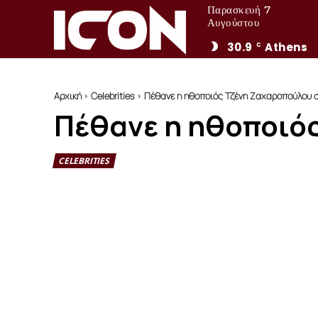
Παρασκευή 7
Αυγούστου
30.9
Athens
C
Αρχική
Celebrities
Πέθανε η ηθοποιός Τζένη Ζαχαροπούλου σε
Πέθανε η ηθοποιός
CELEBRITIES