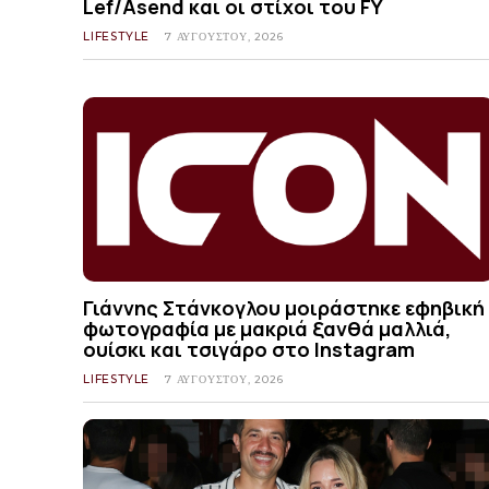
Lef/Asend και οι στίχοι του FY
LIFESTYLE
7 ΑΥΓΟΎΣΤΟΥ, 2026
Γιάννης Στάνκογλου μοιράστηκε εφηβική
φωτογραφία με μακριά ξανθά μαλλιά,
ουίσκι και τσιγάρο στο Instagram
LIFESTYLE
7 ΑΥΓΟΎΣΤΟΥ, 2026