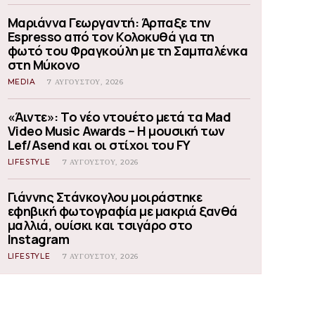
Μαριάννα Γεωργαντή: Άρπαξε την
Espresso από τον Κολοκυθά για τη
φωτό του Φραγκούλη με τη Σαμπαλένκα
στη Μύκονο
MEDIA
7 ΑΥΓΟΎΣΤΟΥ, 2026
«Άιντε»: Το νέο ντουέτο μετά τα Mad
Video Music Awards – Η μουσική των
Lef/Asend και οι στίχοι του FY
LIFESTYLE
7 ΑΥΓΟΎΣΤΟΥ, 2026
Γιάννης Στάνκογλου μοιράστηκε
εφηβική φωτογραφία με μακριά ξανθά
μαλλιά, ουίσκι και τσιγάρο στο
Instagram
LIFESTYLE
7 ΑΥΓΟΎΣΤΟΥ, 2026