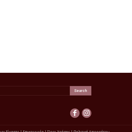
Search
ιοι Είμαστε
|
Επικοινωνία
|
Όροι Χρήσης
|
Πολιτική Απορρήτου