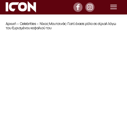
Αρχική
Celebrities
Νίκος Μουτσινάς: Γιατί έχασε ρόλο σε σίριαλ λόγω
του ξυρισμένου κεφαλιού του