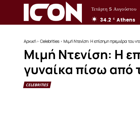
Τετάρτη 5 Αυγούστου
34.2
Athens
C
Αρχική
Celebrities
Μιμή Ντενίση: Η επίσημη πρεμιέρα του ντο
Μιμή Ντενίση: Η ε
γυναίκα πίσω από 
CELEBRITIES