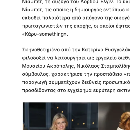
Νίσμπετ, τη σύζυγο του Λόρδου Έλγιν. Το υλ
Νίσμπετ, τις οποίες η δημιουργός εντόπισε 
εκδοθεί παλαιότερα από απόγονο της οικογ
πρωταγωνιστών της εποχής, οι οποίοι έφτα
«Κάρυ-something».
Σκηνοθετημένο από την Κατερίνα Ευαγγελάκ
φιλοδοξεί να λειτουργήσει ως εργαλείο διεθ
Μουσείου Ακρόπολης, Νικόλαος Σταμπολίδης
σύμβουλος, χαρακτήρισε την προσπάθεια «π
παραγωγή συμμετέχουν διεθνείς προσωπικότη
προσδίδοντας στο εγχείρημα ευρύτερη ακτιν