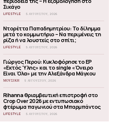
περιοδεία της – Η εξομολόγηση στο
Σικάγο
LIFESTYLE
5 ΑΥΓΟΎΣΤΟΥ, 2026
Ντορέττα Παπαδημητρίου: Το δίλημμα
μετά το κομμωτήριο – Να περιμένεις τη
ρίζα ή να λουστείς στο σπίτι;
LIFESTYLE
5 ΑΥΓΟΎΣΤΟΥ, 2026
Γιώργος Περού: Κυκλοφόρησε το EP
«Εκτός Ύλης» και το single «Όνειρο
Είναι Όλα» με την Αλεξάνδρα Μάγκου
ΜΟΥΣΙΚΗ
5 ΑΥΓΟΎΣΤΟΥ, 2026
Rihanna θριαμβευτική επιστροφή στο
Crop Over 2026 με εντυπωσιακό
φτέρωμα παγωνιού στα Μπαρμπάντος
LIFESTYLE
5 ΑΥΓΟΎΣΤΟΥ, 2026