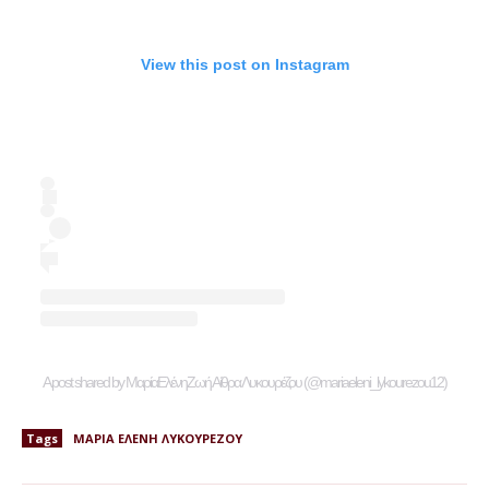
View this post on Instagram
A post shared by ΜαρίαΕλένηΖωή Αίθρα Λυκουρέζου (@mariaeleni_lykourezou12)
Tags
ΜΑΡΙΑ ΕΛΕΝΗ ΛΥΚΟΥΡΕΖΟΥ