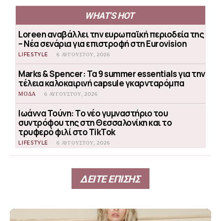
WHAT'S HOT
Loreen αναβάλλει την ευρωπαϊκή περιοδεία της
– Νέα σενάρια για επιστροφή στη Eurovision
LIFESTYLE
6 ΑΥΓΟΎΣΤΟΥ, 2026
Marks & Spencer: Τα 9 summer essentials για την
τέλεια καλοκαιρινή capsule γκαρνταρόμπα
ΜΟΔΑ
6 ΑΥΓΟΎΣΤΟΥ, 2026
Ιωάννα Τούνη: Το νέο γυμναστήριο του
συντρόφου της στη Θεσσαλονίκη και το
τρυφερό φιλί στο TikTok
LIFESTYLE
6 ΑΥΓΟΎΣΤΟΥ, 2026
ΔΕΙΤΕ ΕΠΙΣΗΣ