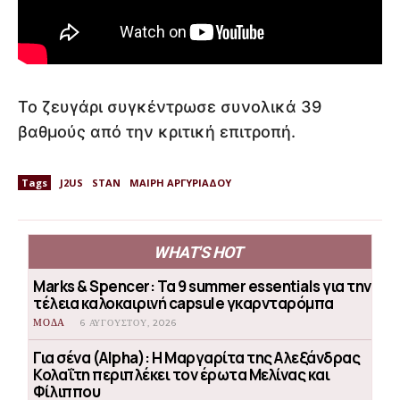
Το ζευγάρι συγκέντρωσε συνολικά 39
βαθμούς από την κριτική επιτροπή.
Tags
J2US
STAN
ΜΑΙΡΗ ΑΡΓΥΡΙΑΔΟΥ
WHAT'S HOT
Marks & Spencer: Τα 9 summer essentials για την
τέλεια καλοκαιρινή capsule γκαρνταρόμπα
ΜΟΔΑ
6 ΑΥΓΟΎΣΤΟΥ, 2026
Για σένα (Alpha): Η Μαργαρίτα της Αλεξάνδρας
Κολαΐτη περιπλέκει τον έρωτα Μελίνας και
Φίλιππου